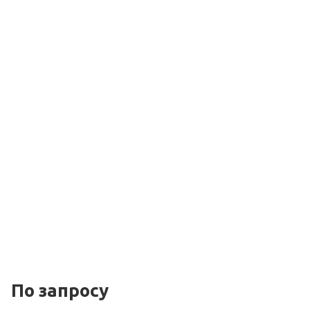
По зап
р
осу