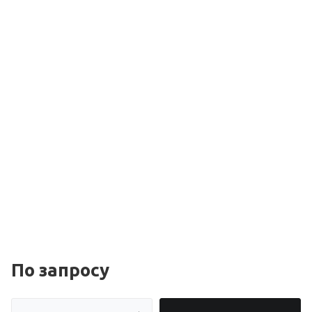
По зап
р
осу