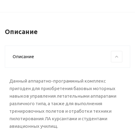
может быть программно связан с любыми
существующими авиасимуляторами, а также может быть
укомплектован специализированным программным
обеспечением, выполненным на заказ.
Описание
Описание
Данный аппаратно-программный комплекс
пригоден для приобретения базовых моторных
навыков управления летательными аппаратами
различного типа, а также для выполнения
тренировочных полетов и отработки техники
пилотирования ЛА курсантами и студентами
авиационных училищ.