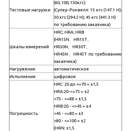
(60, 100, 150кгс)
Тестовые нагрузки
(Супер-Роквелл: 15 кгс (147.1 Н);
30 кгс (294.2 Н); 45 кгс (441.3 Н)
по требованию заказчика)
HRC; HRA; HRB
(HR15N、HR15T、
Шкалы измерений
HR30N、HR30T、
HR45N、HR45T по требованию
заказчика)
Нагружение
автоматическое
Исполнение
цифровое
HRC: 20 до <=70 = ±1,5
HRA:20-<=75 = ±2
>75 - <=88 = ±1,5
HRB:20 - <=45 = ±4
Погрешность
>45 - <=80 = ±3
>80 - <=100 = ±2
(HRN: ±1,5