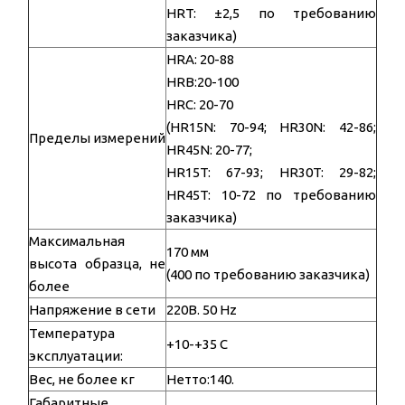
HRT: ±2,5 по требованию
заказчика)
HRA: 20-88
HRB:20-100
HRC: 20-70
(HR15N: 70-94; HR30N: 42-86;
Пределы измерений
HR45N: 20-77;
HR15T: 67-93; HR30T: 29-82;
HR45T: 10-72 по требованию
заказчика)
Максимальная
170 мм
высота образца, не
(400 по требованию заказчика)
более
Напряжение в сети
220В. 50 Hz
Температура
+10-+35 С
эксплуатации:
Вес, не более кг
Нетто:140.
Габаритные