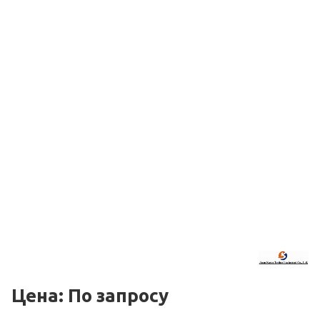
Цена: По зап
р
осу