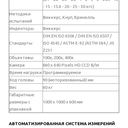
- 15 - 15.6 - 20 - 25 - 30 кгс)
Методики
Виккерс, Кнуп, Бринелль
испытаний
Инденторы
Виккерс
DIN EN ISO 6506 / DIN EN ISO 6507 /
Стандарты
ISO 4545 / ASTM E-92 /ASTM 384 / JIS
Z231
Обьективы
100x, 200x, 400x
Камера
860 x 640 Pixels HD CCD B/W
Время нагрузки
Программируемое
Ход головы
90 (моторизованный) мм
Вес
60 кг
Габаритные
размеры с
1000 x 1000 x 600 мм
упаковкой
АВТОМАТИЗИРОВАННАЯ СИСТЕМА ИЗМЕРЕНИЙ