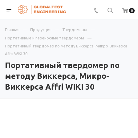
0
Главная
Продукция
Твердомеры
Портативные и переносные твердомеры
Портативный твердомер по методу Виккерса, Микро-Виккерса
Affri WIKI 30
Портативный твердомер по
методу Виккерса, Микро-
Виккерса Affri WIKI 30