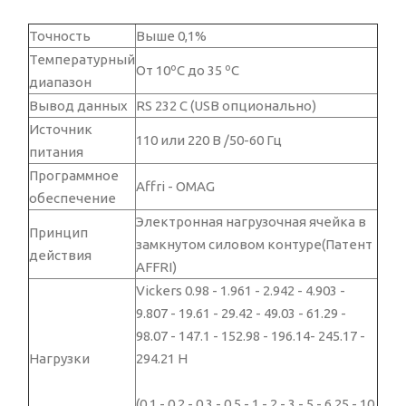
Точность
Выше 0,1%
Температурный
От 10ºC до 35 ºC
диапазон
Вывод данных
RS 232 C (USB опционально)
Источник
110 или 220 В /50-60 Гц
питания
Программное
Affri - OMAG
обеспечение
Электронная нагрузочная ячейка в
Принцип
замкнутом силовом контуре(Патент
действия
AFFRI)
Vickers 0.98 - 1.961 - 2.942 - 4.903 -
9.807 - 19.61 - 29.42 - 49.03 - 61.29 -
98.07 - 147.1 - 152.98 - 196.14- 245.17 -
Нагрузки
294.21 Н
(0.1 - 0.2 - 0.3 - 0.5 - 1 - 2 - 3 - 5 - 6.25 - 10