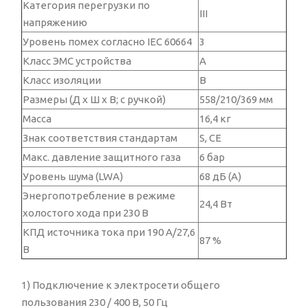
Категория перегрузки по
III
напряжению
Уровень помех согласно IEC 60664
3
Класс ЭМС устройства
A
Класс изоляции
B
Размеры (Д x Ш x В; с ручкой)
558/210/369 мм
Масса
16,4 кг
Знак соответствия стандартам
S, CE
Макс. давление защитного газа
6 бар
Уровень шума (LWA)
68 дБ (А)
Энергопотребление в режиме
24,4 Вт
холостого хода при 230 В
КПД источника тока при 190 А/27,6
87 %
В
1) Подключение к электросети общего
пользования 230 / 400 В, 50 Гц