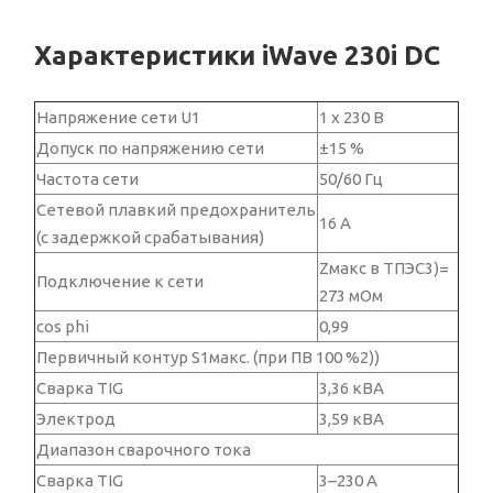
Характеристики iWave 230i DC
Напряжение сети U1
1 х 230 В
Допуск по напряжению сети
±15 %
Частота сети
50/60 Гц
Сетевой плавкий предохранитель
16 A
(с задержкой срабатывания)
Zмакс в ТПЭС3)=
Подключение к сети
273 мОм
cos phi
0,99
Первичный контур S1макс. (при ПВ 100 %2))
Сварка TIG
3,36 кВА
Электрод
3,59 кВА
Диапазон сварочного тока
Сварка TIG
3–230 А