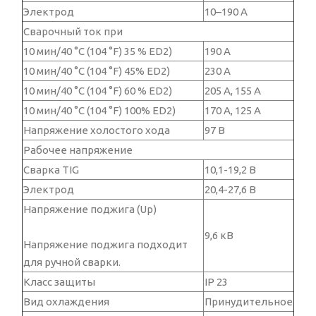
Электрод
10–190 А
Сварочный ток при
10 мин/40 °C (104 °F) 35 % ED2)
190 А
10 мин/40 °C (104 °F) 45% ED2)
230 А
10 мин/40 °C (104 °F) 60 % ED2)
205 А, 155 А
10 мин/40 °C (104 °F) 100% ED2)
170 А, 125 А
Напряжение холостого хода
97 В
Рабочее напряжение
Сварка TIG
10,1-19,2 В
Электрод
20,4-27,6 В
Напряжение поджига (Up)
9,6 кВ
Напряжение поджига подходит
для ручной сварки.
Класс защиты
IP 23
Вид охлаждения
Принудительное