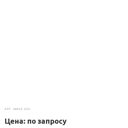
АРТ.
IWAVE 230I
Цена: по зап
р
осу