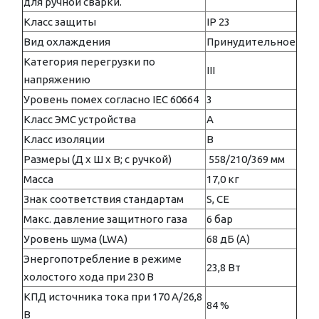
для ручной сварки.
Класс защиты
IP 23
Вид охлаждения
Принудительное
Категория перегрузки по
III
напряжению
Уровень помех согласно IEC 60664
3
Класс ЭМС устройства
A
Класс изоляции
B
Размеры (Д x Ш x В; с ручкой)
558/210/369 мм
Масса
17,0 кг
Знак соответствия стандартам
S, CE
Макс. давление защитного газа
6 бар
Уровень шума (LWA)
68 дБ (А)
Энергопотребление в режиме
23,8 Вт
холостого хода при 230 В
КПД источника тока при 170 А/26,8
84 %
В