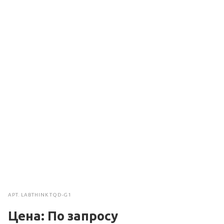
АРТ.
LABTHINK TQD-G1
Цена: По зап
р
осу