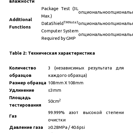
влажности
Package Test (3L
опционально
опциональ
Max.)
Additional
TM
Note3
DataShield
опционально
опциональ
Functions
Computer System
опционально
опциональ
Required by GMP
Table 2: Техническая характеристика
Количество
3 (независимых результата для
образцов
каждого образца)
Размер образца
108mm X 108mm
Удлинение
≤3mm
Площадь
2
50cm
тестирования
99.999% азот высокой степени
Газ
очистки
Давление газа
≥0.28MPa / 40.6psi