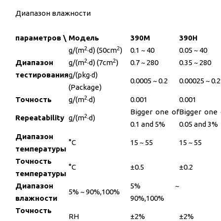
Диапазон влажности
параметров \ Модель
390M
390H
2
2
g/(m
·d) (50cm
)
0.1 ~ 40
0.05 ~ 40
2
2
Диапазон
g/(m
·d) (7cm
)
0.7 ~ 280
0.35 ~ 280
тестирования
g/(pkg·d)
0.0005 ~ 0.2
0.00025 ~ 0.2
(Package)
2
Точность
g/(m
·d)
0.001
0.001
Bigger one of
Bigger one 
2
Repeatability
g/(m
·d)
0.1 and 5%
0.05 and 3%
Диапазон
°C
15 ~ 55
15 ~ 55
температуры
Точность
°C
±0.5
±0.2
температуры
Диапазон
5% ~
5% ~ 90%,100%
влажности
90%,100%
Точность
RH
±2%
±2%