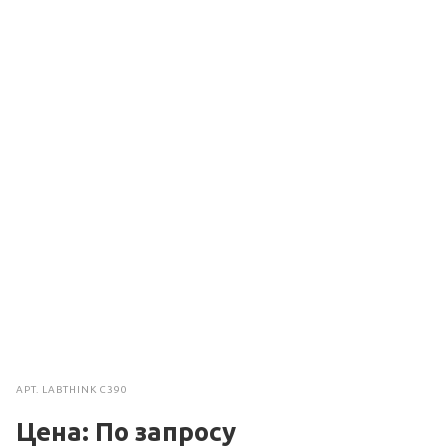
АРТ.
LABTHINK C390
Цена: По зап
р
осу