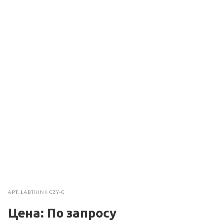
АРТ.
LABTHINK CZY-G
Цена: По зап
р
осу