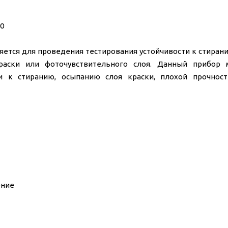
0
яется для проведения тестирования устойчивости к стира
краски или фоточувствительного слоя. Данный прибор
ти к стиранию, осыпанию слоя краски, плохой прочнос
ение