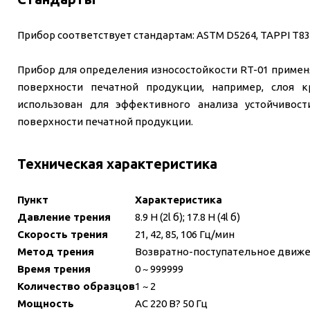
Прибор соответствует стандартам:
ASTM D5264
,
TAPPI T83
Прибор для определения износостойкости RT-01 примен
поверхности печатной продукции, например, слоя 
использован для эффективного анализа устойчивос
поверхности печатной продукции.
Техническая характеристика
Пункт
Характеристика
Давление трения
8.9 Н (2l б); 17.8 Н (4l б)
Скорость трения
21, 42, 85, 106 Гц/мин
Метод трения
Возвратно-поступательное движ
Время трения
0 ~ 999999
Количество образцов
1 ~ 2
Мощность
AC 220 В? 50 Гц