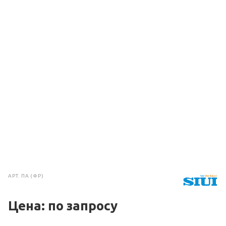
АРТ.
ПА (ФР)
Цена: по зап
р
осу