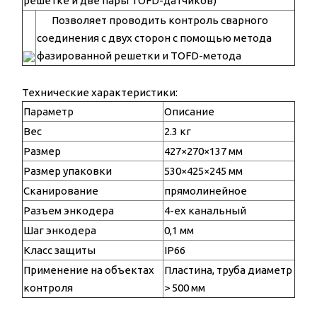
решетке и две пары TOFD-датчиков)
Позволяет проводить контроль сварного
соединения с двух сторон с помощью метода
фазированной решетки и TOFD-метода
Технические характеристики:
Параметр
Описание
Вес
2.3 кг
Размер
427×270×137 мм
Размер упаковки
530×425×245 мм
Сканирование
прямолинейное
Разъем энкодера
4-ех канальный
Шаг энкодера
0,1 мм
Класс защиты
IP66
Применение на объектах
Пластина, труба диаметр
контроля
> 500 мм