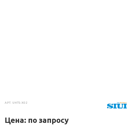
АРТ.
UHTS-X02
Цена: по зап
р
осу