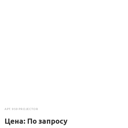
АРТ.
959 PROJECTOR
Цена: По зап
р
осу