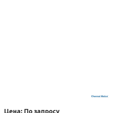
Цена: По зап
р
осу