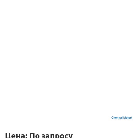
Цена: По зап
р
осу