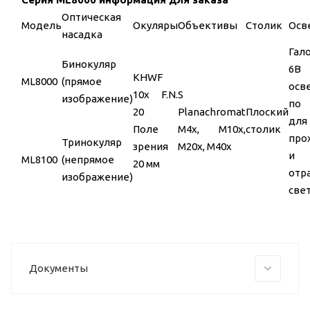
Оптическая
Модель
Окуляры
Объективы
Столик
Осв
насадка
Гал
Бинокуляр
6В
KHWF
ML8000
(прямое
осв
10x F.N.
S
изображение)
по
20
Planachromat
Плоский
для
Поле
M4x, M10x,
столик
про
Тринокуляр
зрения
M20x, M40x
и
ML8100
(непрямое
20 мм
отр
изображение)
све
Документы