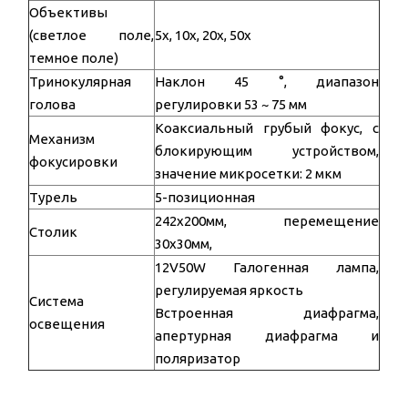
Объективы
(светлое поле,
5х, 10х, 20х, 50х
темное поле)
Тринокулярная
Наклон 45 °, диапазон
голова
регулировки 53 ~ 75 мм
Коаксиальный грубый фокус, с
Механизм
блокирующим устройством,
фокусировки
значение микросетки: 2 мкм
Турель
5-позиционная
242х200мм, перемещение
Столик
30х30мм,
12V50W Галогенная лампа,
регулируемая яркость
Система
Встроенная диафрагма,
освещения
апертурная диафрагма и
поляризатор