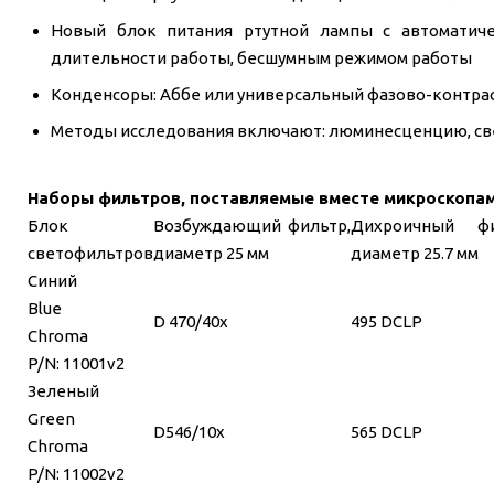
Новый блок питания ртутной лампы с автоматиче
длительности работы, бесшумным режимом работы
Конденсоры: Аббе или универсальный фазово-контр
Методы исследования включают: люминесценцию, све
Наборы фильтров, поставляемые вместе микроскопа
Блок
Возбуждающий фильтр,
Дихроичный фи
светофильтров
диаметр 25 мм
диаметр 25.7 мм
Синий
Blue
D 470/40x
495 DCLP
Chroma
P/N: 11001v2
Зеленый
Green
D546/10x
565 DCLP
Chroma
P/N: 11002v2