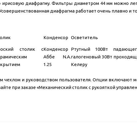
ирисовую диафрагму. Фильтры диаметром 44 мм можно лег
 Усовершенствованная диафрагма работает очень плавно и то
олик
Конденсор
Осветитель
лоский столик с
Конденсор
Ртутный 100Вт падающе
рамическим
Аббе N.A.
галогеновый 30Вт проходяще
окрытием
1.25
Келеру
ым чехлом и руководством пользователя. Опции включают 
вайте при заказе «Механический столик с рукояткой управлен