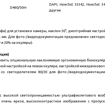
DAPI, Hoechst 33342, Hoechst 3
D460/50m
другие
фа) для установки камеры, наклон 30°, диоптрийная настро
75 мм. Для фото-/видеодокументации предназначен светоде
 и 20% на окуляры).
пция)
новить опциональную наклоняемую эргономичную бинокуляр
йной настройкой на левом окуляре, настройкой межзрачковог
 со светоделителем 80/20 для фото-/видеодокументации
 с высокой светопроницаемостью ультрафиолетового во
 очень яркое, высококонтрастное изображение с пропус