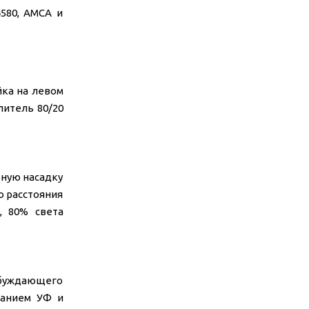
4580, AMCA и
йка на левом
литель 80/20
ную насадку
о расстояния
, 80% света
збуждающего
канием УФ и