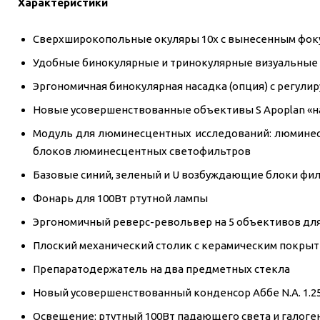
Характеристики
Сверхширокопольные окуляры 10x с вынесенным фокусо
Удобные бинокулярные и тринокулярные визуальные 
Эргономичная бинокулярная насадка (опция) с регулир
Новые усовершенствованные объективы S Apoplan «н
Модуль для люминесцентных исследований: люминесц
блоков люминесцентных светофильтров
Базовые синий, зеленый и U возбуждающие блоки фил
Фонарь для 100Вт ртутной лампы
Эргономичный реверс-револьвер на 5 объективов дл
Плоский механический столик с керамическим покрыти
Препаратодержатель на два предметных стекла
Новый усовершенствованный конденсор Аббе N.A. 1.25
Освещение: ртутный 100Вт падающего света и галоге