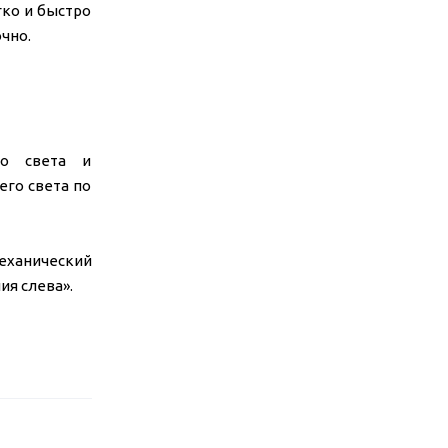
ко и быстро
чно.
го света и
го света по
механический
ия слева».