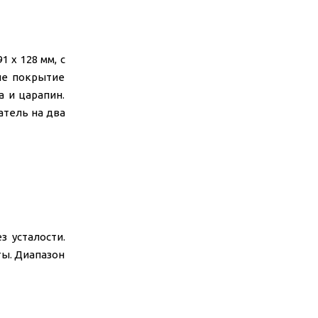
 x 128 мм, с
ие покрытие
а и царапин.
атель на два
 усталости.
ты. Диапазон