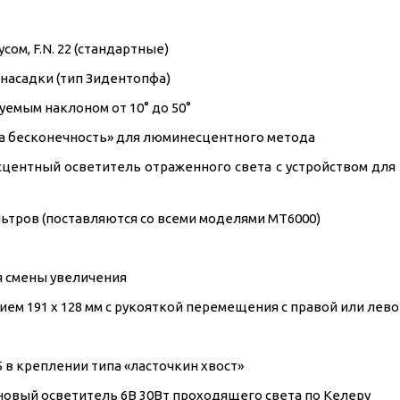
м, F.N. 22 (стандартные)
насадки (тип Зидентопфа)
уемым наклоном от 10° до 50°
а бесконечность» для люминесцентного метода
ентный осветитель отраженного света с устройством для 
ьтров (поставляются со всеми моделями MT6000)
я смены увеличения
ем 191 x 128 мм с рукояткой перемещения с правой или лев
 в креплении типа «ласточкин хвост»
новый осветитель 6В 30Вт проходящего света по Келеру