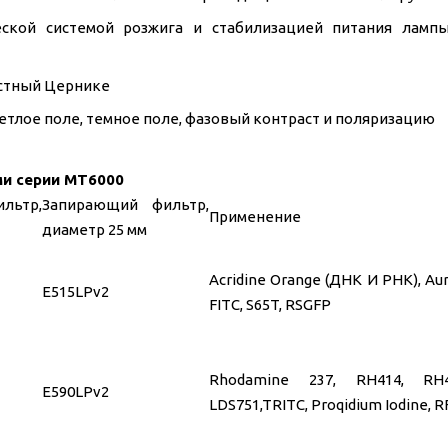
ской системой розжига и стабилизацией питания лампы
астный Цернике
тлое поле, темное поле, фазовый контраст и поляризацию
ми серии MT6000
льтр,
Запирающий фильтр,
Применение
диаметр 25 мм
Acridine Orange (ДНК И РНК), Au
E515LPv2
FITC, S65T, RSGFP
Rhodamine 237, RH414, RH4
E590LPv2
LDS751,TRITC, Proqidium Iodine, R