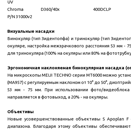
UV
Chroma
D360/40x
400DCLP
P/N 31000v2
Визуальные насадки
Бинокуляр (тип Зидентопфа) и тринокуляр (тип Зидентоп
окуляре, настройка межзрачкового расстояния 53 мм - 
для тринокуляра (100% на окуляры или 80% на фототрубку
Эргономичная наклоняемая бинокулярная насадка (о
На микроскопы MEIJI TECHNO серии MT6000 можно уста
(MA957) с регулируемым наклоном от 10° до 50°, диоптри
53 мм - 75 мм. При использовании фото/видеоблока
направляется в фотовыход, а 20% - на окуляры.
Объективы
Новые усовершенствованные объективы S Apoplan F
диапазона. Благодаря этому объективы обеспечивают