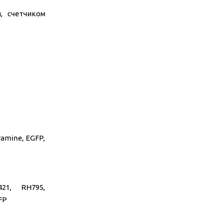
, счетчиком
ramine, EGFP,
21, RH795,
FP