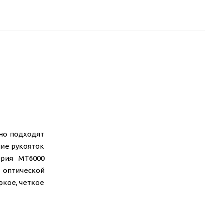
но подходят
ние рукояток
ерия MT6000
 оптической
ркое, четкое