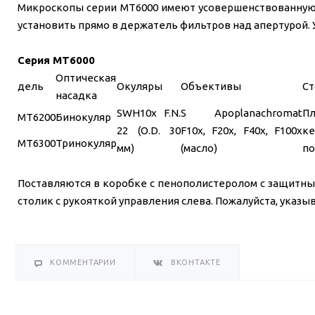
Микроскопы серии MT6000 имеют усовершенствованную 
установить прямо в держатель фильтров над апертурой.
Cерия MT6000
Оптическая
дель
Окуляры
Объективы
Ст
насадка
SWH10x F.N.
S Apoplanachromat
П
MT6200
Бинокуляр
22 (O.D. 30
F10x, F20x, F40x, F100x
ке
MT6300
Тринокуляр
мм)
(масло)
п
Поставляются в коробке с пенополистеролом с защитн
столик с рукояткой управления слева. Пожалуйста, указы
КОММЕНТАРИИ
ВКОНТАКТЕ