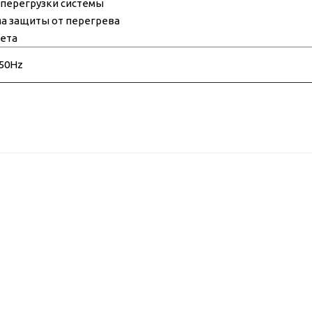
 перегрузки системы
а защиты от перегрева
вета
/50Hz