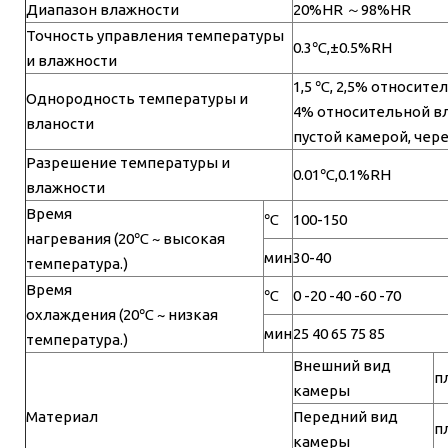
Диапазон влажности
20%HR ～98%HR
Точность управления температуры
0.3℃,±0.5%RH
и влажности
1,5 ℃, 2,5% относит
Однородность температуры и
4% относительной вл
вланости
пустой камерой, чере
Разрешение температуры и
0.01℃,0.1%RH
влажности
Время
℃
100-150
нагревания (20℃ ~ высокая
мин
30-40
температура.)
Время
℃
0 -20 -40 -60 -70
охлаждения (20℃ ~ низкая
мин
25 40 65 75 85
температура.)
Внешний вид
п
камеры
Материал
Передний вид
п
камеры