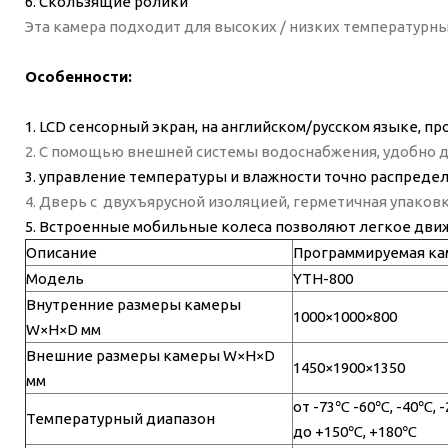
6. Скользящие ролики
Эта камера подходит для высоких / низких температурн
Особенности:
1. LCD сенсорный экран, на английском/русском языке, пр
2. С помощью внешней системы водоснабжения, удобно 
3. управление температуры и влажности точно распреде
4. Дверь с двухъярусной изоляцией, герметичная упаков
5. Встроенные мобильные колеса позволяют легкое дви
Описание
Программируемая ка
Модель
YTH-800
Внутренние размеры камеры
1000×1000×800
W×H×D мм
Внешние размеры камеры W×H×D
1450×1900×1350
мм
от -73℃ -60℃, -40℃, 
Температурный диапазон
до +150℃, +180℃