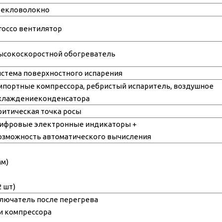
текловолокно
irocco вентилятор
ысокоскоростной обогреватель
истема поверхностного испарения
мпортные компрессора, ребристый испаритель, воздушное
хлаждениеконденсатора
ритическая точка росы
ифровые электронные индикаторы +
озможность автоматического вычисления
мм)
 шт)
лючатель после перегрева
и компрессора