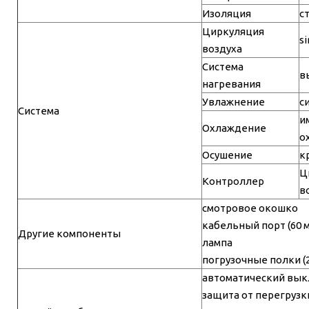
Изоляция
с
Циркуляция
s
воздуха
Система
в
нагревания
Увлажнение
с
Система
и
Охлаждение
о
Осушение
к
Ц
Контроллер
в
смотровое окошко
кабельный порт (60 
Другие компоненты
лампа
погрузочные полки (2
автоматический вык
защита от перегрузк