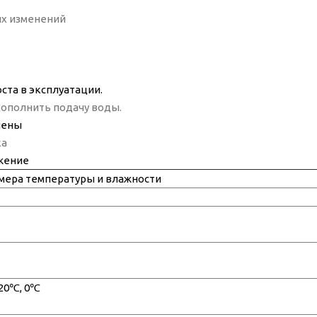
ых изменений
оста в эксплуатации.
дополнить подачу воды.
лены
ка
жение
мера температуры и влажности
-20℃, 0℃