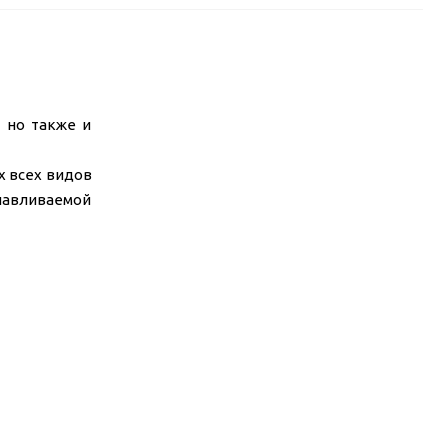
 но также и
х всех видов
славливаемой