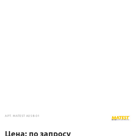
АРТ.
MATEST A058-01
Цена: по зап
р
осу