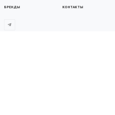
БРЕНДЫ
КОНТАКТЫ
+998 95 133 15 37
ЗАКАЗАТЬ ЗВОНОК
office@globaltest.uz
г.Ташкент, ул.А.Кадыри 7б
ПОДПИСКА НА РАССЫЛКУ
ВЕРСИЯ ДЛЯ ПЕЧАТИ