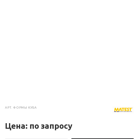
АРТ.
ФОРМЫ КУБА
Цена: по зап
р
осу