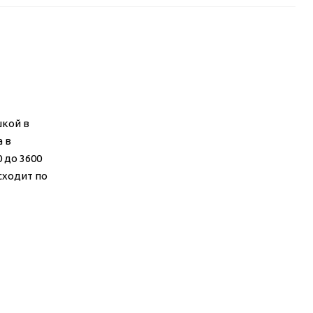
шкой в
 в
 до 3600
сходит по