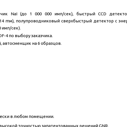
чик NaI (до 1 000 000 имп/сек), быстрый CCD детект
 14 mм), полупроводниковый сверхбыстрый детектор с эне
 имп/сек).
F-4 по выбору заказчика.
 автосменщик на 6 образцов.
чески в любом помещении.
 высокой точностью запатентованных решений GNR.