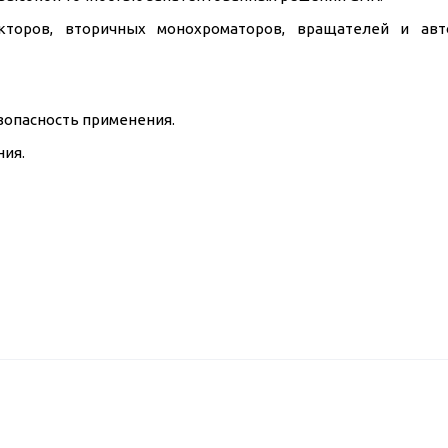
кторов, вторичных монохроматоров, вращателей и авт
зопасность применения.
ния.