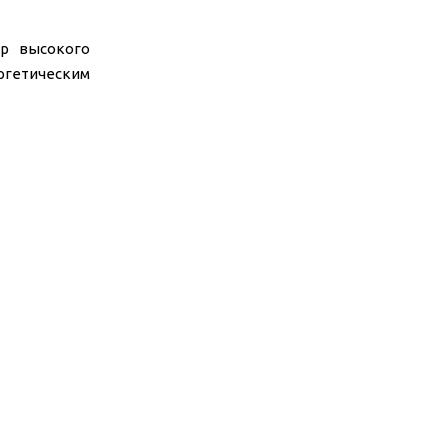
ор высокого
ргетическим