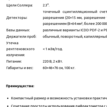
Щели Соллера:
2.3°.
точечный сцинтилляционный счет
Детекторы:
разрешения (20×15 мм, разрешение
разрешением (8×64 мм², более 200 000
Базы данных:
различные варианты ICDD PDF-2 и PD
Держатели проб:
обычный, поворотный, капиллярный,
Утечка
рентгеновского
< 1 мЗв/год.
излучения:
Питание:
220 В, 2 кВт.
Габариты и вес:
60×46×76 см, 100 кг.
Преимущества:
Компактный размер и возможность установки практи
Сочетание простоты использования дифрактометра с