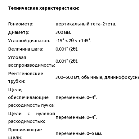
Технические характеристики:
Гониометр:
вертикальный тета-2тета.
Диаметр:
300 мм.
Угловой диапазон:
-15° < 2θ < +145°.
Величина шага:
0.001° (2θ).
Угловая
0.001° (2θ).
воспроизводимость:
Рентгеновские
300−600 Вт, обычные, длиннофокусные,
трубки:
Щели,
обеспечивающие
переменные, 0−4°.
расходимость пучка:
Щели с нулевой
переменные, 0−4°.
расходимостью:
Принимающие
переменные, 0−6 мм.
щели: