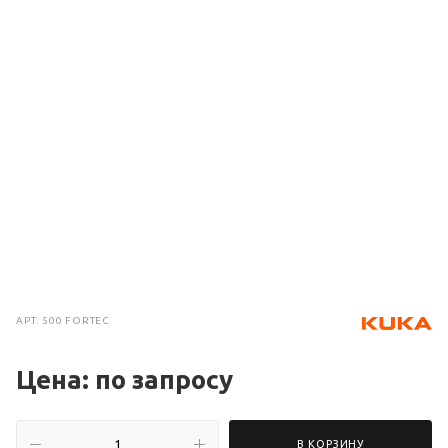
АРТ.
500 FORTEC
Цена: по зап
р
осу
В КОРЗИНУ