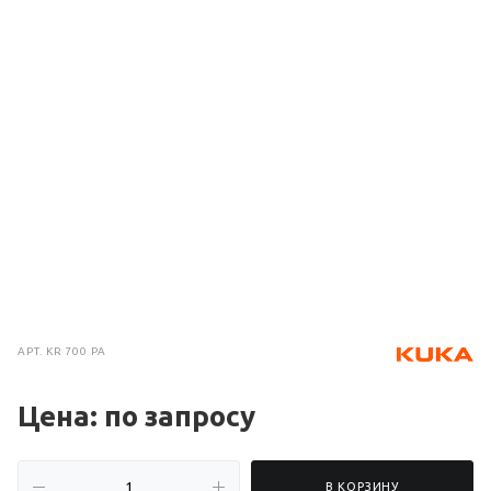
АРТ.
KR 700 PA
Цена: по зап
р
осу
В КОРЗИНУ