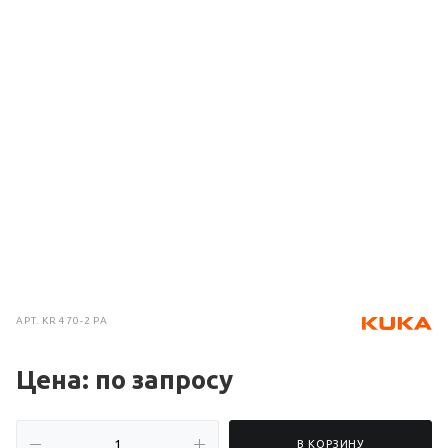
АРТ.
KR 470-2 PA
Цена: по зап
р
осу
В КОРЗИНУ