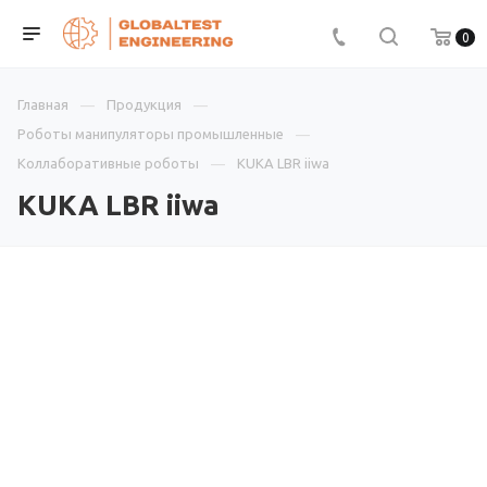
0
Главная
Продукция
Роботы манипуляторы промышленные
Коллаборативные роботы
KUKA LBR iiwa
KUKA LBR iiwa