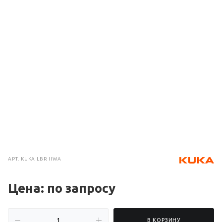
АРТ.
KUKA LBR IIWA
Цена: по зап
р
осу
В КОРЗИНУ